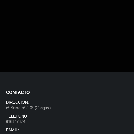
CONTACTO
DIRECCIÓN:
c\ Seixo nº2, 3º (Cangas)
TELÉFONO:
616947674
EMAIL: