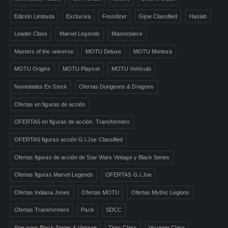
Edición Limitada
Exclusiva
Fossilizer
Gijoe Classified
Haslab
Leader Class
Marvel Legends
Masterpiece
Masters of the universe
MOTU Deluxe
MOTU Montura
MOTU Origins
MOTU Playset
MOTU Vehículo
Novedades En Stock
Ofertas Dungeons & Dragons
Ofertas en figuras de acción
OFERTAS en figuras de acción. Transformers
OFERTAS figuras acción G.I.Joe Classified
Ofertas figuras de acción de Star Wars Vintage y Black Series
Ofertas figuras Marvel Legends
OFERTAS G.I.Joe
Ofertas Indiana Jones
Ofertas MOTU
Ofertas Mythic Legions
Ofertas Transformers
Pack
SDCC
Star wars Black Series & Vintage
Titan Class
Voyager Class