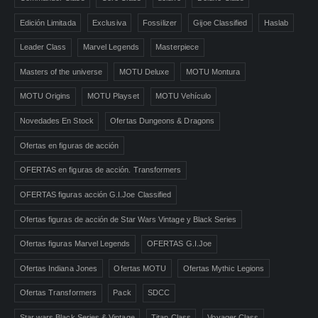
Edición Limitada
Exclusiva
Fossilizer
Gijoe Classified
Haslab
Leader Class
Marvel Legends
Masterpiece
Masters of the universe
MOTU Deluxe
MOTU Montura
MOTU Origins
MOTU Playset
MOTU Vehículo
Novedades En Stock
Ofertas Dungeons & Dragons
Ofertas en figuras de acción
OFERTAS en figuras de acción. Transformers
OFERTAS figuras acción G.I.Joe Classified
Ofertas figuras de acción de Star Wars Vintage y Black Series
Ofertas figuras Marvel Legends
OFERTAS G.I.Joe
Ofertas Indiana Jones
Ofertas MOTU
Ofertas Mythic Legions
Ofertas Transformers
Pack
SDCC
Star wars Black Series & Vintage
Titan Class
Voyager Class