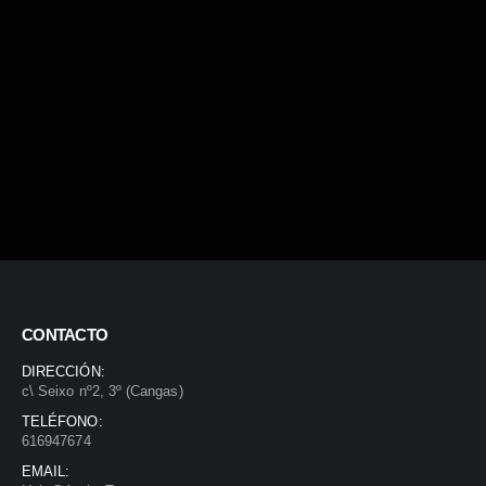
CONTACTO
DIRECCIÓN:
c\ Seixo nº2, 3º (Cangas)
TELÉFONO:
616947674
EMAIL: