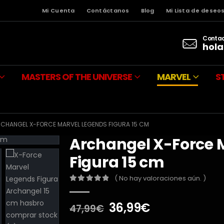
Mi Cuenta
Contáctanos
Blog
Mi Lista de deseo
Contac
hola
MASTERS OF THE UNIVERSE
MARVEL
S
CHANGEL X-FORCE MARVEL LEGENDS FIGURA 15 CM
Archangel X-Force 
Figura 15 cm
( No hay valoraciones aún. )
0
out of 5
El
El
36,99
€
47,99
€
precio
precio