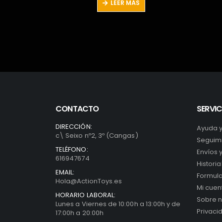
LEER MÁS
era:
es:
31,99€.
10,99€.
CONTACTO
SERVIC
Scorpion Spider-Man Retro Marvel Legends SDCC
DIRECCIÓN:
Ayuda 
El
9
€
c\ Seixo nº2, 3º (Cangas)
Seguimi
io
precio
TELÉFONO:
nal
actual
Envíos 
616947674
es:
Histori
5€.
54,49€.
EMAIL:
Formula
Hola@ActionToys.es
Mi cuen
HORARIO LABORAL:
Sobre n
Lunes a Viernes de 10:00h a 13:00h y de
Privaci
17:00h a 20:00h