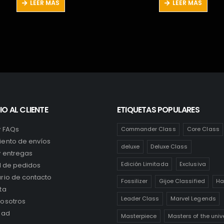
LEER MÁS
LEER MÁS
era:
es:
era:
es
15,99€.
10,99€.
31,99€.
10
IO AL CLIENTE
ETIQUETAS POPULARES
y FAQs
Commander Class
Core Class
ento de envíos
deluxe
Deluxe Class
y entregas
Edición Limitada
Exclusiva
al de pedidos
rio de contacto
Fossilizer
Gijoe Classified
Ha
ta
Leader Class
Marvel Legends
osotros
dad
Masterpiece
Masters of the univ