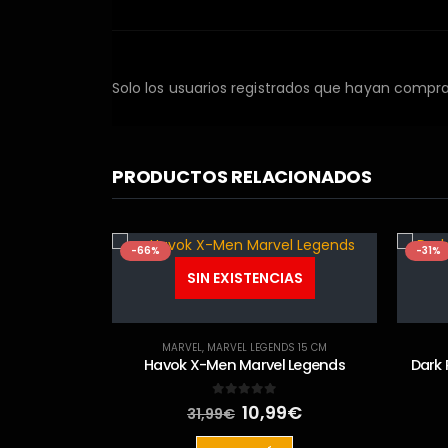
Solo los usuarios registrados que hayan compr
PRODUCTOS RELACIONADOS
-66%
-31%
SIN EXISTENCIAS
MARVEL
,
MARVEL LEGENDS 15 CM
Havok X-Men Marvel Legends
Dark 
El
El
0
out of 5
10,99
€
31,99
€
precio
precio
IAS
original
actual