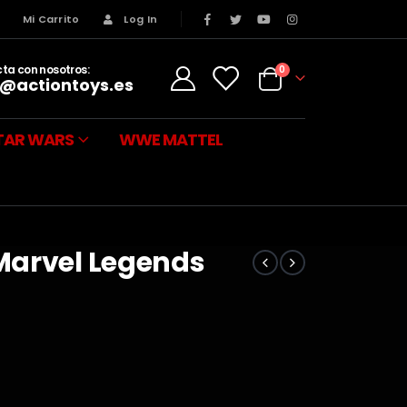
s
Mi Carrito
Log In
ta con nosotros:
0
@actiontoys.es
TAR WARS
WWE MATTEL
Marvel Legends