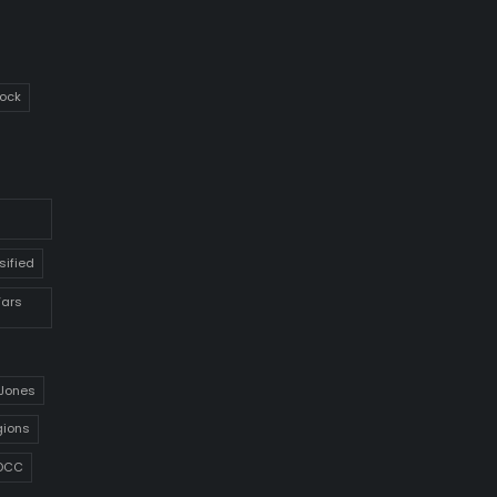
ock
sified
Wars
 Jones
gions
DCC