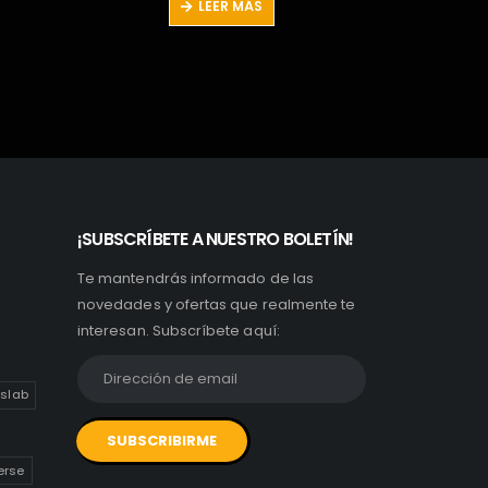
LEER MÁS
:
era:
es:
,95€.
99,00€.
24,90€.
MARVEL
¡SUBSCRÍBETE A NUESTRO BOLETÍN!
Ben Reilly 
Te mantendrás informado de las
31
novedades y ofertas que realmente te
interesan. Subscríbete aquí:
slab
erse