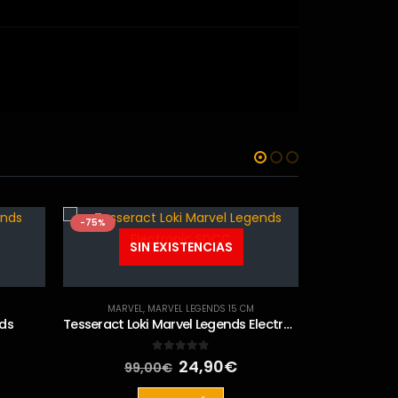
-75%
-41%
SIN EXISTENCIAS
M
MARVEL
,
MARVEL LEGENDS 15 CM
nds
Tesseract Loki Marvel Legends Electronic SDCC
El
El
0
out of 5
24,90
€
99,00
€
ecio
precio
precio
SI
tual
original
actual