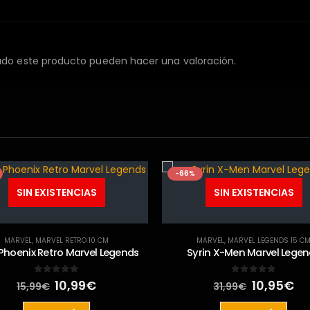
ado este producto pueden hacer una valoración.
-66%
SIN EXISTENCIAS
SIN EXISTENCIAS
MARVEL
,
MARVEL RETRO 10 CM
MARVEL
,
MARVEL LEGENDS 15 C
Phoenix Retro Marvel Legends
Syrin X-Men Marvel Lege
El
El
El
El
0
out of 5
0
out of 5
10,99
€
10,95
€
15,99
€
31,99
€
precio
precio
precio
pr
original
actual
original
ac