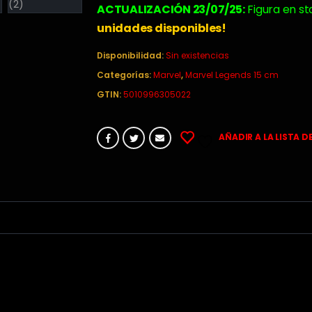
original
actual
ACTUALIZACIÓN 23/07/25:
Figura en st
era:
es:
unidades disponibles!
47,99€.
36,99€.
Disponibilidad:
Sin existencias
Categorías:
Marvel
,
Marvel Legends 15 cm
GTIN:
5010996305022
AÑADIR A LA LISTA D