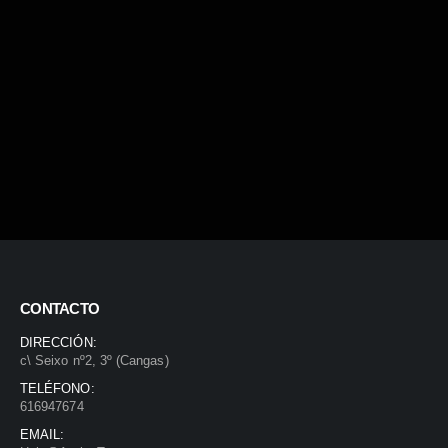
CONTACTO
DIRECCIÓN:
c\ Seixo nº2, 3º (Cangas)
TELÉFONO:
616947674
EMAIL: