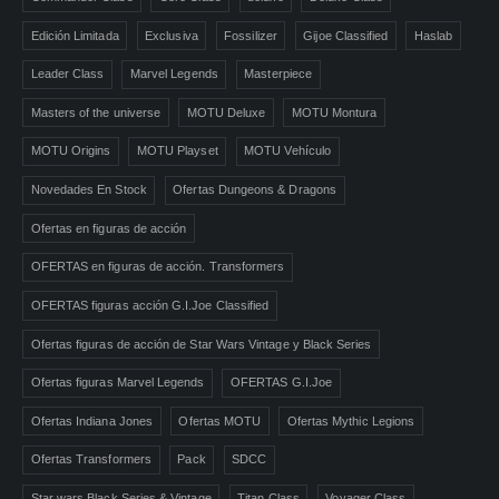
Edición Limitada
Exclusiva
Fossilizer
Gijoe Classified
Haslab
Leader Class
Marvel Legends
Masterpiece
Masters of the universe
MOTU Deluxe
MOTU Montura
MOTU Origins
MOTU Playset
MOTU Vehículo
Novedades En Stock
Ofertas Dungeons & Dragons
Ofertas en figuras de acción
OFERTAS en figuras de acción. Transformers
OFERTAS figuras acción G.I.Joe Classified
Ofertas figuras de acción de Star Wars Vintage y Black Series
Ofertas figuras Marvel Legends
OFERTAS G.I.Joe
Ofertas Indiana Jones
Ofertas MOTU
Ofertas Mythic Legions
Ofertas Transformers
Pack
SDCC
Star wars Black Series & Vintage
Titan Class
Voyager Class