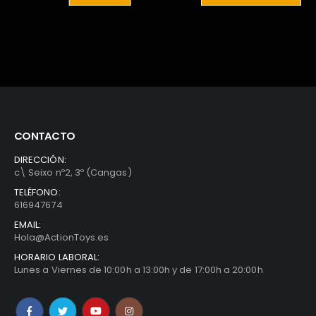
0€.
29,95€.
9,95€.
36,99€.
16,95€.
CONTACTO
DIRECCIÓN:
c\ Seixo nº2, 3º (Cangas)
TELÉFONO:
616947674
EMAIL:
Hola@ActionToys.es
HORARIO LABORAL:
Lunes a Viernes de 10:00h a 13:00h y de 17:00h a 20:00h