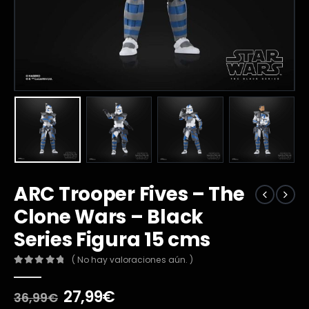
ARC Trooper Fives – The
Clone Wars – Black
Series Figura 15 cms
( No hay valoraciones aún. )
0
out of 5
El
El
27,99
€
36,99
€