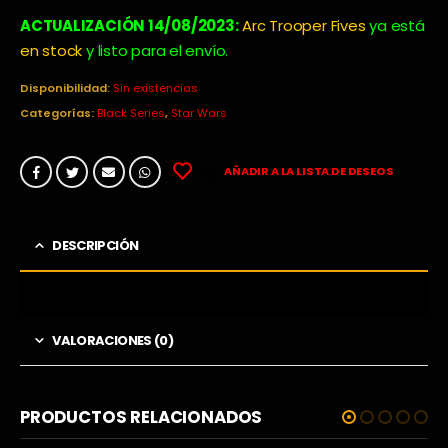
precio
precio
original
actual
ACTUALIZACIÓN 14/08/2023:
Arc Trooper Fives
ya está
era:
es:
en stock
y listo para el envío.
36,99€.
27,99€.
Disponibilidad:
Sin existencias
Categorías:
Black Series
,
Star Wars
AÑADIR A LA LISTA DE DESEOS
DESCRIPCIÓN
VALORACIONES (0)
PRODUCTOS RELACIONADOS