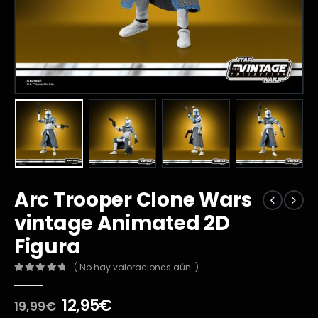
Arc Trooper Clone Wars
vintage Animated 2D
Figura
( No hay valoraciones aún. )
0
out of 5
El
El
12,95
€
19,99
€