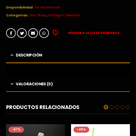
precio
precio
original
actual
Disponibilidad:
Sin existencias
era:
es:
Categorías:
Star Wars
,
Vintage Collection
19,99€.
12,95€.
AÑADIR A LA LISTA DE DESEOS
DESCRIPCIÓN
VALORACIONES (0)
PRODUCTOS RELACIONADOS
-67%
-45%