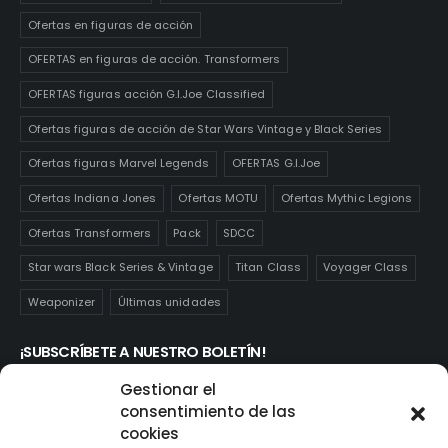
Ofertas en figuras de acción
OFERTAS en figuras de acción. Transformers
OFERTAS figuras acción G.I.Joe Classified
Ofertas figuras de acción de Star Wars Vintage y Black Series
Ofertas figuras Marvel Legends
OFERTAS G.I.Joe
Ofertas Indiana Jones
Ofertas MOTU
Ofertas Mythic Legions
Ofertas Transformers
Pack
SDCC
Star wars Black Series & Vintage
Titan Class
Voyager Class
Weaponizer
Últimas unidades
¡SUBSCRÍBETE A NUESTRO BOLETÍN!
Te mantendrás informado de las novedades y ofertas que
Gestionar el
realmente te interesan. Subscríbete aquí:
consentimiento de las
cookies