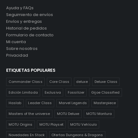
Ayuda y FAQs
Seguimiento de envíos
Envíos y entregas
Historial de pedidos
Formulario de contacto
Mi cuenta
Sobre nosotros
Privacidad
ETIQUETAS POPULARES
Commander Class
Core Class
deluxe
Deluxe Class
Edición Limitada
Exclusiva
Fossilizer
Gijoe Classified
Haslab
Leader Class
Marvel Legends
Masterpiece
Masters of the universe
MOTU Deluxe
MOTU Montura
MOTU Origins
MOTU Playset
MOTU Vehículo
Novedades En Stock
Ofertas Dungeons & Dragons