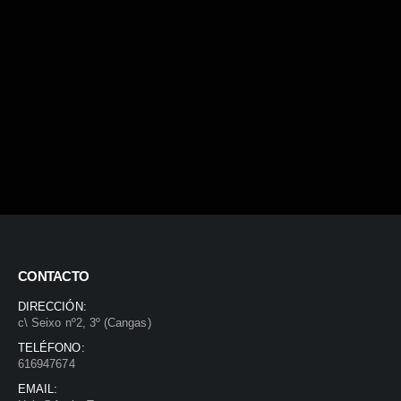
CONTACTO
DIRECCIÓN:
c\ Seixo nº2, 3º (Cangas)
TELÉFONO:
616947674
EMAIL: