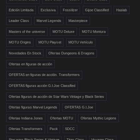
Edición Limitada
Exclusiva
Fossilizer
Gijoe Classified
Haslab
Leader Class
Marvel Legends
Masterpiece
Masters of the universe
MOTU Deluxe
MOTU Montura
MOTU Origins
MOTU Playset
MOTU Vehículo
Novedades En Stock
Ofertas Dungeons & Dragons
Ofertas en figuras de acción
OFERTAS en figuras de acción. Transformers
OFERTAS figuras acción G.I.Joe Classified
Ofertas figuras de acción de Star Wars Vintage y Black Series
Ofertas figuras Marvel Legends
OFERTAS G.I.Joe
Ofertas Indiana Jones
Ofertas MOTU
Ofertas Mythic Legions
Ofertas Transformers
Pack
SDCC
Star wars Black Series & Vintage
Titan Class
Voyager Class