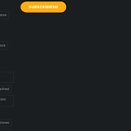
erse
ock
sified
Wars
 Jones