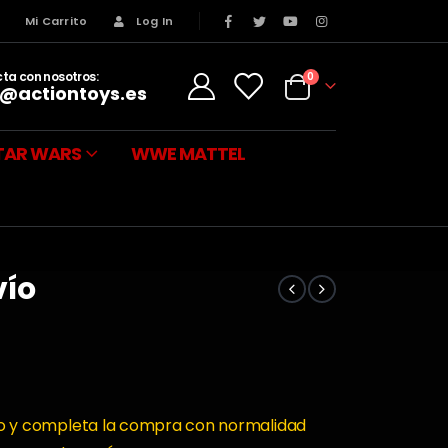
s
Mi Carrito
Log In
ta con nosotros:
0
@actiontoys.es
TAR WARS
WWE MATTEL
vío
rito y completa la compra con normalidad