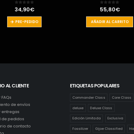
0
out of 5
0
out of 5
55,80
€
94,99
€
AÑADIR AL CARRITO
PRE-PEDIDO
IO AL CLIENTE
ETIQUETAS POPULARES
y FAQs
Commander Class
Core Class
ento de envíos
deluxe
Deluxe Class
y entregas
Edición Limitada
Exclusiva
al de pedidos
rio de contacto
Fossilizer
Gijoe Classified
Ha
ta