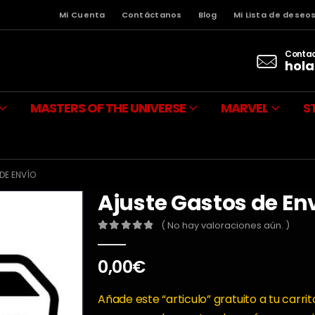
Mi Cuenta
Contáctanos
Blog
Mi Lista de deseo
Contac
hola
MASTERS OF THE UNIVERSE
MARVEL
S
DE ENVÍO
Ajuste Gastos de En
( No hay valoraciones aún. )
0
out of 5
0,00
€
Añade este “articulo” gratuito a tu car