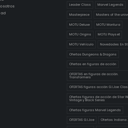
Leader Class
Marvel Legends
osotros
dad
Masterpiece
Masters of the univ
MOTU Deluxe
MOTU Montura
MOTU Origins
MOTU Playset
MOTU Vehículo
Novedades En St
Ofertas Dungeons & Dragons
Ofertas en figuras de acción
OFERTAS en figuras de acción.
Transformers
OFERTAS figuras acción G.I.Joe Clas
Ofertas figuras de acción de Star 
Vintage y Black Series
Ofertas figuras Marvel Legends
OFERTAS G.I.Joe
Ofertas Indiana