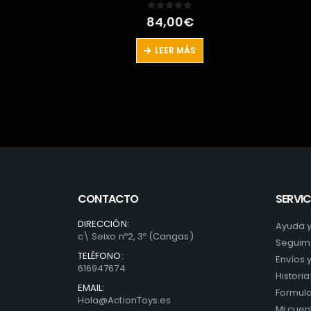
0
out of 5
34,90
€
PRE-PEDIDO
CONTACTO
SERVIC
DIRECCIÓN:
Ayuda 
c\ Seixo nº2, 3º (Cangas)
Seguimi
TELÉFONO:
Envíos 
616947674
Histori
EMAIL:
Formula
Hola@ActionToys.es
Mi cuen