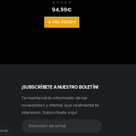
El
El
0
out of 5
25,90
€
32,99
€
precio
precio
original
actual
LEER MÁS
era:
es:
32,99€.
25,90€.
¡SUBSCRÍBETE A NUESTRO BOLETÍN!
Te mantendrás informado de las
novedades y ofertas que realmente te
interesan. Subscríbete aquí:
slab