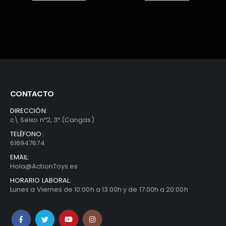
19,90€.
16,49€.
CONTACTO
DIRECCIÓN:
c\ Seixo nº2, 3º (Cangas)
TELÉFONO:
616947674
EMAIL:
Hola@ActionToys.es
HORARIO LABORAL:
Lunes a Viernes de 10:00h a 13:00h y de 17:00h a 20:00h