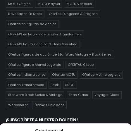
MOTU Origins
MOTU Playset
MOTU Vehículo
Novedades En Stock
Ofertas Dungeons & Dragons
Ofertas en figuras de acción
OFERTAS en figuras de acción. Transformers
OFERTAS figuras acción G.I.Joe Classified
Ofertas figuras de acción de Star Wars Vintage y Black Series
Ofertas figuras Marvel Legends
OFERTAS G.I.Joe
Ofertas Indiana Jones
Ofertas MOTU
Ofertas Mythic Legions
Ofertas Transformers
Pack
SDCC
Star wars Black Series & Vintage
Titan Class
Voyager Class
Weaponizer
Últimas unidades
¡SUBSCRÍBETE A NUESTRO BOLETÍN!
Te mantendrás informado de las novedades y ofertas que
Gestionar el