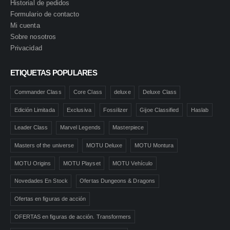
Historial de pedidos
Formulario de contacto
Mi cuenta
Sobre nosotros
Privacidad
ETIQUETAS POPULARES
Commander Class
Core Class
deluxe
Deluxe Class
Edición Limitada
Exclusiva
Fossilizer
Gijoe Classified
Haslab
Leader Class
Marvel Legends
Masterpiece
Masters of the universe
MOTU Deluxe
MOTU Montura
MOTU Origins
MOTU Playset
MOTU Vehículo
Novedades En Stock
Ofertas Dungeons & Dragons
Ofertas en figuras de acción
OFERTAS en figuras de acción. Transformers