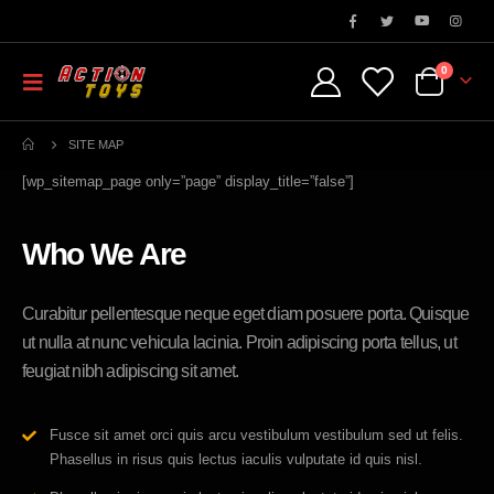
0
SITE MAP
[wp_sitemap_page only=”page” display_title=”false”]
Who
We Are
Curabitur pellentesque neque eget diam posuere porta. Quisque
ut nulla at nunc vehicula lacinia. Proin adipiscing porta tellus, ut
feugiat nibh adipiscing sit amet.
Fusce sit amet orci quis arcu vestibulum vestibulum sed ut felis.
Phasellus in risus quis lectus iaculis vulputate id quis nisl.