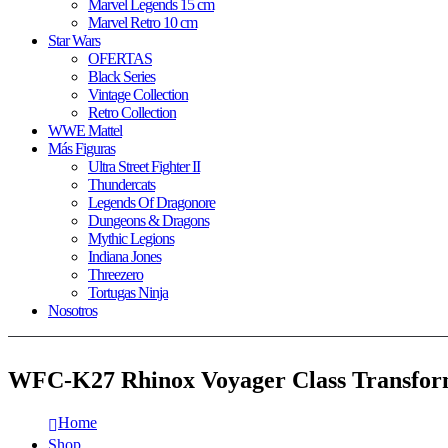
Marvel Legends 15 cm
Marvel Retro 10 cm
Star Wars
OFERTAS
Black Series
Vintage Collection
Retro Collection
WWE Mattel
Más Figuras
Ultra Street Fighter II
Thundercats
Legends Of Dragonore
Dungeons & Dragons
Mythic Legions
Indiana Jones
Threezero
Tortugas Ninja
Nosotros
WFC-K27 Rhinox Voyager Class Transfor
Home
Shop