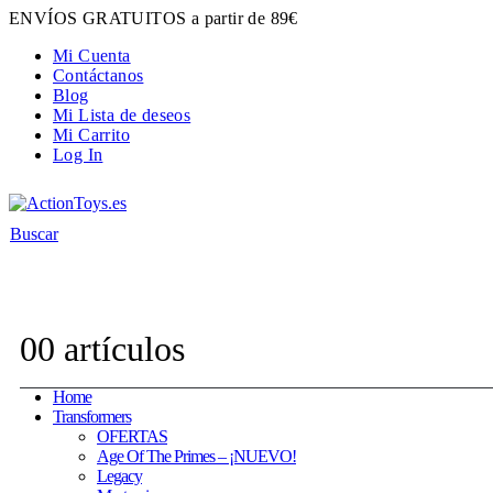
ENVÍOS GRATUITOS a partir de 89€
Mi Cuenta
Contáctanos
Blog
Mi Lista de deseos
Mi Carrito
Log In
Buscar
Contacta con nosotros:
hola@actiontoys.es
0
0 artículos
Home
Transformers
OFERTAS
Age Of The Primes – ¡NUEVO!
Legacy