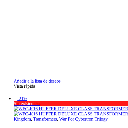
Añadir a la lista de deseos
Vista rápida
-21%
Sin existencias
Kingdom
,
Transformers
,
War For Cybertron Trilogy