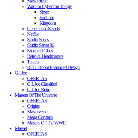
Masterpiece
War For Cybertron Trilogy
Siege
Earthrise
Kingdom
Generations Selects
Netflix
Studio Series
Studio Series 86
Shattered Glass
Retro & Headmasters
Takara
RED: Robot Enhanced Design
G.I.Joe
OFERTAS
G.I. Joe Classified
G.I. Joe Retro
Masters Of The Universe
OFERTAS
Origins
Masterverse
Mega Construx
Masters Of The WWE
Marvel
OFERTAS