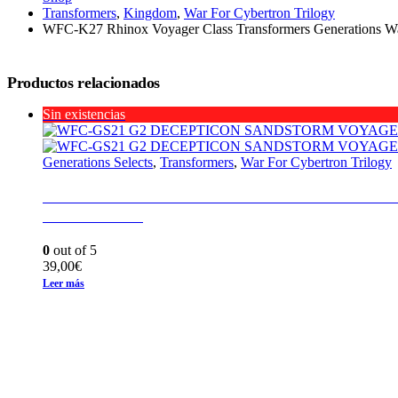
Transformers
,
Kingdom
,
War For Cybertron Trilogy
WFC-K27 Rhinox Voyager Class Transformers Generations Wa
Productos relacionados
Sin existencias
Generations Selects
,
Transformers
,
War For Cybertron Trilogy
WFC-GS21 G2 DECEPTICON SANDSTORM
EARTHRISE
0
out of 5
39,00
€
Leer más