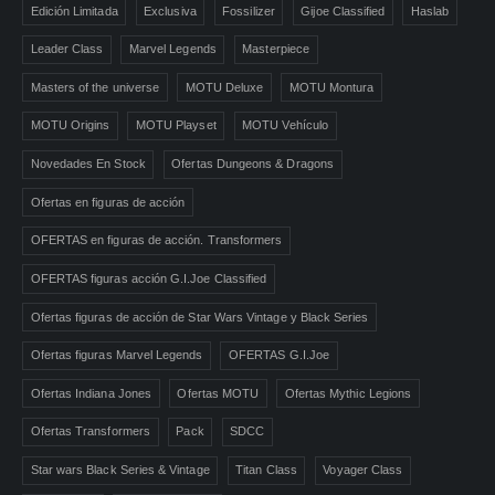
Edición Limitada
Exclusiva
Fossilizer
Gijoe Classified
Haslab
Leader Class
Marvel Legends
Masterpiece
Masters of the universe
MOTU Deluxe
MOTU Montura
MOTU Origins
MOTU Playset
MOTU Vehículo
Novedades En Stock
Ofertas Dungeons & Dragons
Ofertas en figuras de acción
OFERTAS en figuras de acción. Transformers
OFERTAS figuras acción G.I.Joe Classified
Ofertas figuras de acción de Star Wars Vintage y Black Series
Ofertas figuras Marvel Legends
OFERTAS G.I.Joe
Ofertas Indiana Jones
Ofertas MOTU
Ofertas Mythic Legions
Ofertas Transformers
Pack
SDCC
Star wars Black Series & Vintage
Titan Class
Voyager Class