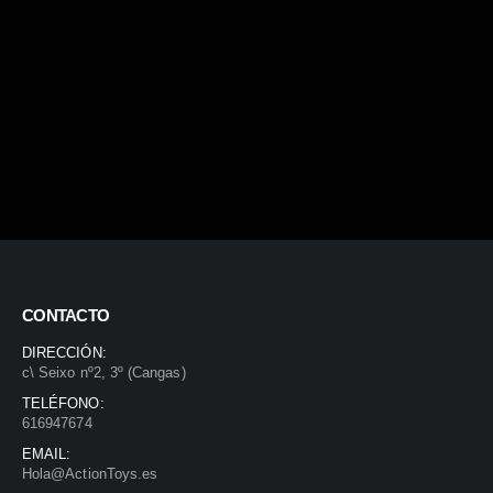
CONTACTO
DIRECCIÓN:
c\ Seixo nº2, 3º (Cangas)
TELÉFONO:
616947674
EMAIL:
Hola@ActionToys.es