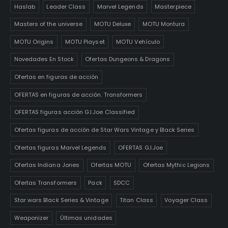
Haslab
Leader Class
Marvel Legends
Masterpiece
Masters of the universe
MOTU Deluxe
MOTU Montura
MOTU Origins
MOTU Playset
MOTU Vehículo
Novedades En Stock
Ofertas Dungeons & Dragons
Ofertas en figuras de acción
OFERTAS en figuras de acción. Transformers
OFERTAS figuras acción G.I.Joe Classified
Ofertas figuras de acción de Star Wars Vintage y Black Series
Ofertas figuras Marvel Legends
OFERTAS G.I.Joe
Ofertas Indiana Jones
Ofertas MOTU
Ofertas Mythic Legions
Ofertas Transformers
Pack
SDCC
Star wars Black Series & Vintage
Titan Class
Voyager Class
Weaponizer
Últimas unidades