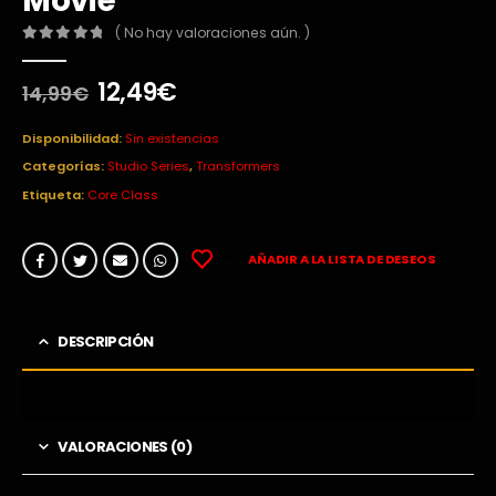
Movie
( No hay valoraciones aún. )
0
out of 5
El
El
12,49
€
14,99
€
precio
precio
original
actual
Disponibilidad:
Sin existencias
era:
es:
Categorías:
Studio Series
,
Transformers
14,99€.
12,49€.
Etiqueta:
Core Class
AÑADIR A LA LISTA DE DESEOS
DESCRIPCIÓN
VALORACIONES (0)