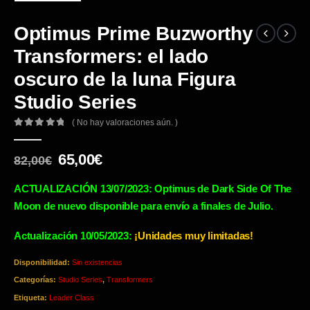
Optimus Prime Buzworthy
Transformers: el lado
oscuro de la luna Figura
Studio Series
( No hay valoraciones aún. )
0
out of 5
El
El
65,00
€
82,00
€
precio
precio
original
actual
ACTUALIZACIÓN 13/07/2023: Optimus de Dark Side Of The
era:
es:
Moon de nuevo disponible para envío a finales de Julio.
82,00€.
65,00€.
Actualización 10/05/2023:
¡Unidades muy limitadas!
Disponibilidad:
Sin existencias
Categorías:
Studio Series
,
Transformers
Etiqueta:
Leader Class