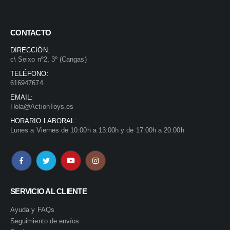
.
CONTACTO
DIRECCIÓN:
c\ Seixo nº2, 3º (Cangas)
TELÉFONO:
616947674
EMAIL:
Hola@ActionToys.es
HORARIO LABORAL:
Lunes a Viernes de 10:00h a 13:00h y de 17:00h a 20:00h
SERVICIO AL CLIENTE
Ayuda y FAQs
Seguimiento de envíos