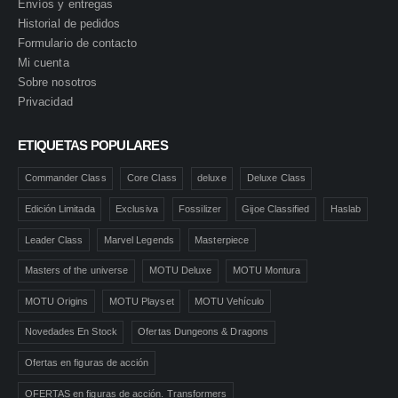
Envíos y entregas
Historial de pedidos
Formulario de contacto
Mi cuenta
Sobre nosotros
Privacidad
ETIQUETAS POPULARES
Commander Class
Core Class
deluxe
Deluxe Class
Edición Limitada
Exclusiva
Fossilizer
Gijoe Classified
Haslab
Leader Class
Marvel Legends
Masterpiece
Masters of the universe
MOTU Deluxe
MOTU Montura
MOTU Origins
MOTU Playset
MOTU Vehículo
Novedades En Stock
Ofertas Dungeons & Dragons
Ofertas en figuras de acción
OFERTAS en figuras de acción. Transformers