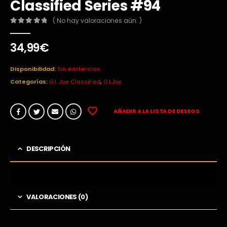
Classified Series #94
( No hay valoraciones aún. )
0
out of 5
34,99
€
Disponibilidad:
Sin existencias
Categorías:
G.I. Joe Classified
,
G.I.Joe
AÑADIR A LA LISTA DE DESEOS
DESCRIPCIÓN
VALORACIONES (0)