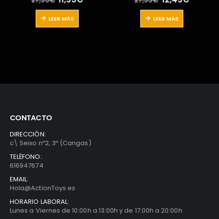
27,95
€
57,90
€
ecio
precio
precio
precio
pre
tual
original
actual
original
act
LEER MÁS
LEER MÁS
:
era:
es:
era:
es:
,95€.
27,95€.
12,49€.
57,90€.
53,
CONTACTO
DIRECCIÓN:
c\ Seixo nº2, 3º (Cangas)
TELÉFONO:
616947674
EMAIL:
Hola@ActionToys.es
HORARIO LABORAL:
Lunes a Viernes de 10:00h a 13:00h y de 17:00h a 20:00h