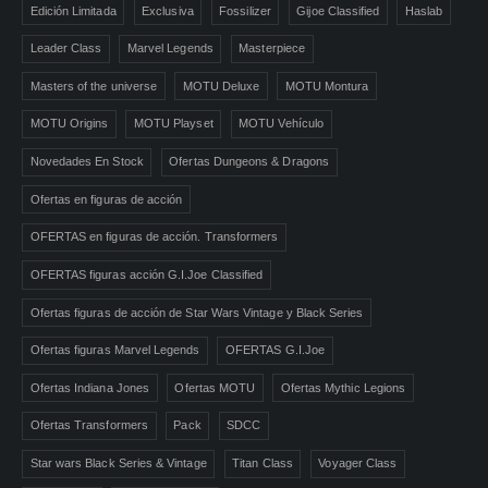
Edición Limitada
Exclusiva
Fossilizer
Gijoe Classified
Haslab
Leader Class
Marvel Legends
Masterpiece
Masters of the universe
MOTU Deluxe
MOTU Montura
MOTU Origins
MOTU Playset
MOTU Vehículo
Novedades En Stock
Ofertas Dungeons & Dragons
Ofertas en figuras de acción
OFERTAS en figuras de acción. Transformers
OFERTAS figuras acción G.I.Joe Classified
Ofertas figuras de acción de Star Wars Vintage y Black Series
Ofertas figuras Marvel Legends
OFERTAS G.I.Joe
Ofertas Indiana Jones
Ofertas MOTU
Ofertas Mythic Legions
Ofertas Transformers
Pack
SDCC
Star wars Black Series & Vintage
Titan Class
Voyager Class