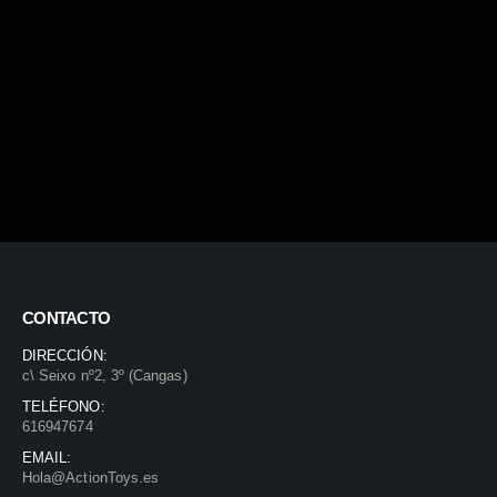
CONTACTO
DIRECCIÓN:
c\ Seixo nº2, 3º (Cangas)
TELÉFONO:
616947674
EMAIL:
Hola@ActionToys.es