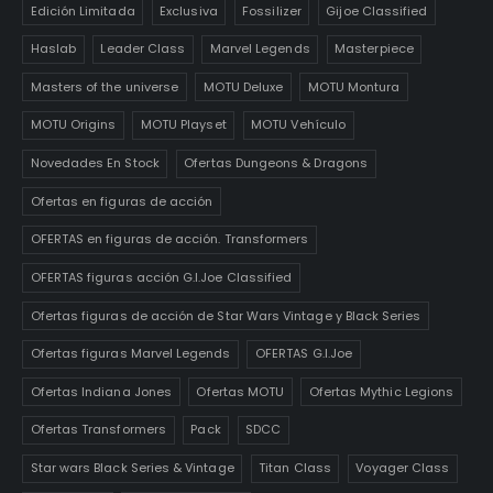
Edición Limitada
Exclusiva
Fossilizer
Gijoe Classified
Haslab
Leader Class
Marvel Legends
Masterpiece
Masters of the universe
MOTU Deluxe
MOTU Montura
MOTU Origins
MOTU Playset
MOTU Vehículo
Novedades En Stock
Ofertas Dungeons & Dragons
Ofertas en figuras de acción
OFERTAS en figuras de acción. Transformers
OFERTAS figuras acción G.I.Joe Classified
Ofertas figuras de acción de Star Wars Vintage y Black Series
Ofertas figuras Marvel Legends
OFERTAS G.I.Joe
Ofertas Indiana Jones
Ofertas MOTU
Ofertas Mythic Legions
Ofertas Transformers
Pack
SDCC
Star wars Black Series & Vintage
Titan Class
Voyager Class