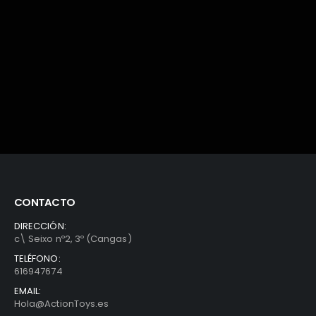
CONTACTO
DIRECCIÓN:
c\ Seixo nº2, 3º (Cangas)
TELÉFONO:
616947674
EMAIL:
Hola@ActionToys.es