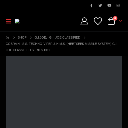
0
SHOP
G.I.JOE
,
G.I. JOE CLASSIFIED
COBRA H.I.S.S. TECHNO-VIPER & H.M.S. (HEETSEEK MISSILE SYSTEM) G.I.
JOE CLASSIFIED SERIES #111