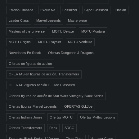
Edición Limitada
Exclusiva
Fossilizer
Gijoe Classified
Haslab
Leader Class
Marvel Legends
Masterpiece
Masters of the universe
MOTU Deluxe
MOTU Montura
MOTU Origins
MOTU Playset
MOTU Vehículo
Novedades En Stock
Ofertas Dungeons & Dragons
Ofertas en figuras de acción
OFERTAS en figuras de acción. Transformers
OFERTAS figuras acción G.I.Joe Classified
Ofertas figuras de acción de Star Wars Vintage y Black Series
Ofertas figuras Marvel Legends
OFERTAS G.I.Joe
Ofertas Indiana Jones
Ofertas MOTU
Ofertas Mythic Legions
Ofertas Transformers
Pack
SDCC
Star wars Black Series & Vintage
Titan Class
Voyager Class