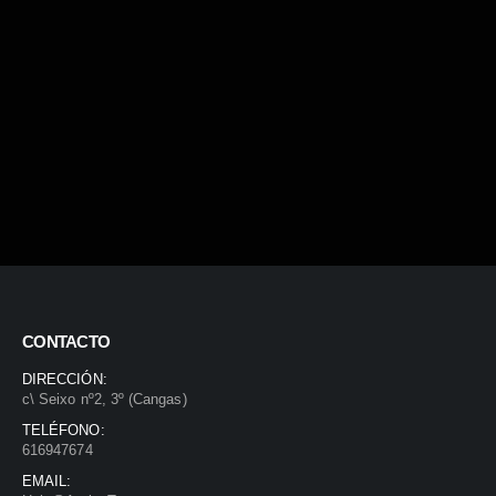
CONTACTO
DIRECCIÓN:
c\ Seixo nº2, 3º (Cangas)
TELÉFONO:
616947674
EMAIL: