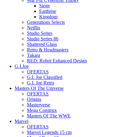
War For Cybertron Trilogy
Siege
Earthrise
Kingdom
Generations Selects
Netflix
Studio Series
Studio Series 86
Shattered Glass
Retro & Headmasters
Takara
RED: Robot Enhanced Design
G.I.Joe
OFERTAS
G.I. Joe Classified
G.I. Joe Retro
Masters Of The Universe
OFERTAS
Origins
Masterverse
Mega Construx
Masters Of The WWE
Marvel
OFERTAS
Marvel Legends 15 cm