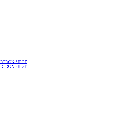
NS SELECTS WAR FOR CYBERTRON
CTS WAR FOR CYBERTRON SIEGE