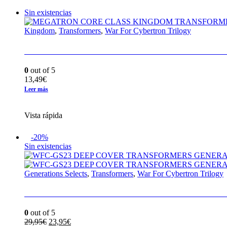
Sin existencias
Kingdom
,
Transformers
,
War For Cybertron Trilogy
MEGATRON CORE CLASS KINGDOM TRA
0
out of 5
13,49
€
Leer más
Vista rápida
-20%
Sin existencias
Generations Selects
,
Transformers
,
War For Cybertron Trilogy
WFC-GS23 DEEP COVER TRANSFORMERS
0
out of 5
El
El
29,95
€
23,95
€