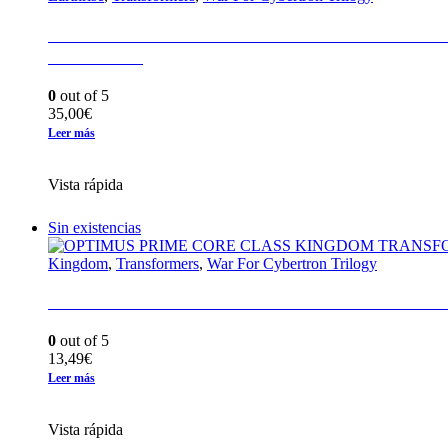
WFC-E41 DECEPTICON RUNABOUT EXCL
CHAPTER
0
out of 5
35,00
€
Leer más
Vista rápida
Sin existencias
Kingdom
,
Transformers
,
War For Cybertron Trilogy
OPTIMUS PRIME CORE CLASS KINGDOM
0
out of 5
13,49
€
Leer más
Vista rápida