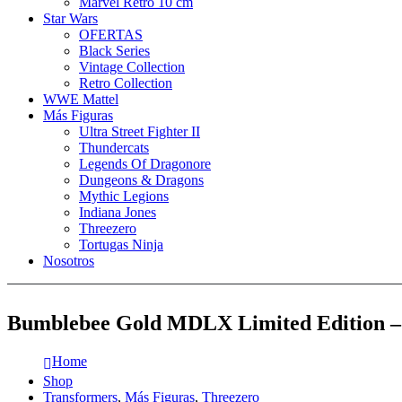
Marvel Retro 10 cm
Star Wars
OFERTAS
Black Series
Vintage Collection
Retro Collection
WWE Mattel
Más Figuras
Ultra Street Fighter II
Thundercats
Legends Of Dragonore
Dungeons & Dragons
Mythic Legions
Indiana Jones
Threezero
Tortugas Ninja
Nosotros
Bumblebee Gold MDLX Limited Edition – 
Home
Shop
Transformers
,
Más Figuras
,
Threezero