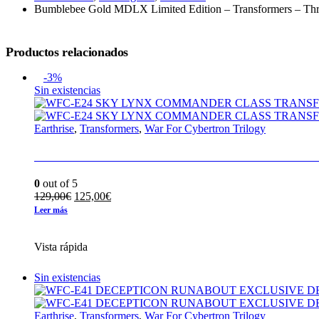
Bumblebee Gold MDLX Limited Edition – Transformers – Thr
Productos relacionados
-3%
Sin existencias
Earthrise
,
Transformers
,
War For Cybertron Trilogy
WFC-E24 SKY LYNX COMMANDER CLASS
0
out of 5
El
El
129,00
€
125,00
€
precio
precio
Leer más
original
actual
era:
es:
Vista rápida
129,00€.
125,00€.
Sin existencias
Earthrise
,
Transformers
,
War For Cybertron Trilogy