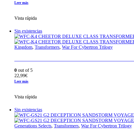
precio
precio
Leer más
original
actual
era:
es:
Vista rápida
29,95€.
23,95€.
Sin existencias
Kingdom
,
Transformers
,
War For Cybertron Trilogy
WFC-K4 CHEETOR DELUXE CLASS TRAN
0
out of 5
22,99
€
Leer más
Vista rápida
Sin existencias
Generations Selects
,
Transformers
,
War For Cybertron Trilogy