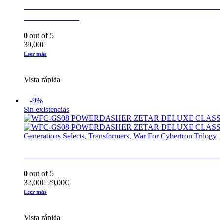
WFC-GS21 G2 DECEPTICON SANDSTORM
EARTHRISE
0
out of 5
39,00
€
Leer más
Vista rápida
-9%
Sin existencias
Generations Selects
,
Transformers
,
War For Cybertron Trilogy
WFC-GS08 POWERDASHER ZETAR DELUX
0
out of 5
El
El
32,00
€
29,00
€
precio
precio
Leer más
original
actual
era:
es:
Vista rápida
32,00€.
29,00€.