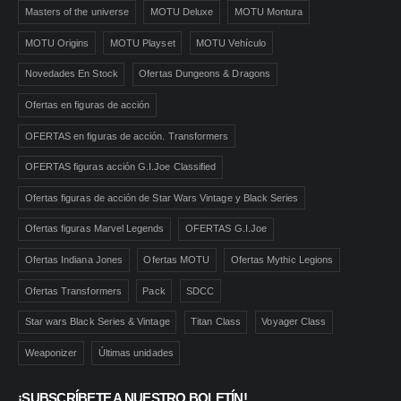
Masters of the universe
MOTU Deluxe
MOTU Montura
MOTU Origins
MOTU Playset
MOTU Vehículo
Novedades En Stock
Ofertas Dungeons & Dragons
Ofertas en figuras de acción
OFERTAS en figuras de acción. Transformers
OFERTAS figuras acción G.I.Joe Classified
Ofertas figuras de acción de Star Wars Vintage y Black Series
Ofertas figuras Marvel Legends
OFERTAS G.I.Joe
Ofertas Indiana Jones
Ofertas MOTU
Ofertas Mythic Legions
Ofertas Transformers
Pack
SDCC
Star wars Black Series & Vintage
Titan Class
Voyager Class
Weaponizer
Últimas unidades
¡SUBSCRÍBETE A NUESTRO BOLETÍN!