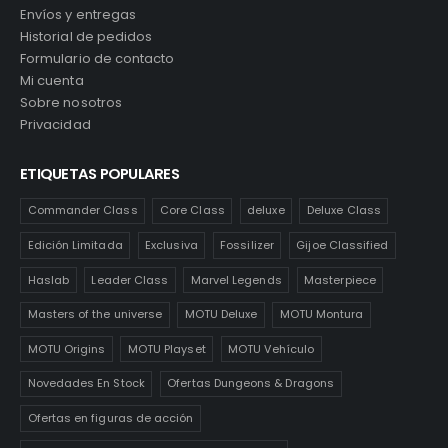
Envíos y entregas
Historial de pedidos
Formulario de contacto
Mi cuenta
Sobre nosotros
Privacidad
ETIQUETAS POPULARES
Commander Class
Core Class
deluxe
Deluxe Class
Edición Limitada
Exclusiva
Fossilizer
Gijoe Classified
Haslab
Leader Class
Marvel Legends
Masterpiece
Masters of the universe
MOTU Deluxe
MOTU Montura
MOTU Origins
MOTU Playset
MOTU Vehículo
Novedades En Stock
Ofertas Dungeons & Dragons
Ofertas en figuras de acción