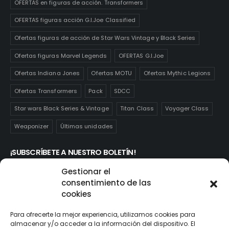
OFERTAS en figuras de acción. Transformers
OFERTAS figuras acción G.I.Joe Classified
Ofertas figuras de acción de Star Wars Vintage y Black Series
Ofertas figuras Marvel Legends
OFERTAS G.I.Joe
Ofertas Indiana Jones
Ofertas MOTU
Ofertas Mythic Legions
Ofertas Transformers
Pack
SDCC
Star wars Black Series & Vintage
Titan Class
Voyager Class
Weaponizer
Últimas unidades
¡SUBSCRÍBETE A NUESTRO BOLETÍN!
Te mantendrás informado de las novedades y ofertas que
Gestionar el
realmente te interesan. Subscríbete aquí:
consentimiento de las
cookies
Para ofrecerte la mejor experiencia, utilizamos cookies para
almacenar y/o acceder a la información del dispositivo. El