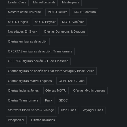
Leader Class
Marvel Legends
Masterpiece
Masters of the universe
MOTU Deluxe
MOTU Montura
MOTU Origins
MOTU Playset
MOTU Vehículo
Novedades En Stock
Ofertas Dungeons & Dragons
Ofertas en figuras de acción
OFERTAS en figuras de acción. Transformers
OFERTAS figuras acción G.I.Joe Classified
Ofertas figuras de acción de Star Wars Vintage y Black Series
Ofertas figuras Marvel Legends
OFERTAS G.I.Joe
Ofertas Indiana Jones
Ofertas MOTU
Ofertas Mythic Legions
Ofertas Transformers
Pack
SDCC
Star wars Black Series & Vintage
Titan Class
Voyager Class
Weaponizer
Últimas unidades