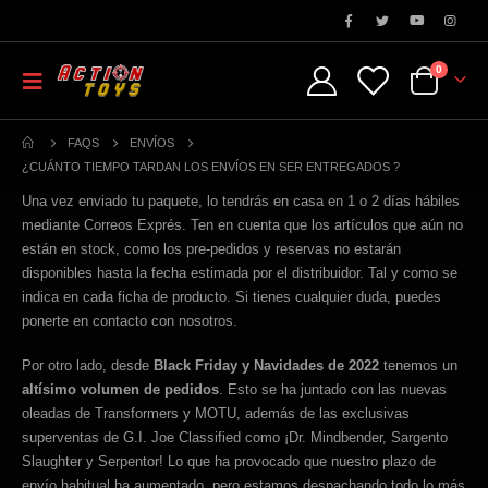
0
FAQS
ENVÍOS
¿CUÁNTO TIEMPO TARDAN LOS ENVÍOS EN SER ENTREGADOS ?
Una vez enviado tu paquete, lo tendrás en casa en 1 o 2 días hábiles
mediante Correos Exprés. Ten en cuenta que los artículos que aún no
están en stock, como los pre-pedidos y reservas no estarán
disponibles hasta la fecha estimada por el distribuidor. Tal y como se
indica en cada ficha de producto. Si tienes cualquier duda, puedes
ponerte en contacto con nosotros.
Por otro lado, desde
Black Friday y Navidades de 2022
tenemos un
altísimo volumen de pedidos
. Esto se ha juntado con las nuevas
oleadas de Transformers y MOTU, además de las exclusivas
superventas de G.I. Joe Classified como ¡Dr. Mindbender, Sargento
Slaughter y Serpentor! Lo que ha provocado que nuestro plazo de
envío habitual ha aumentado, pero estamos despachando todo lo más