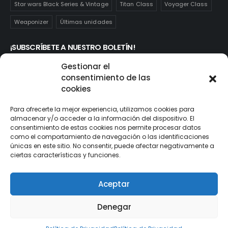
Star wars Black Series & Vintage
Titan Class
Voyager Class
Weaponizer
Últimas unidades
¡SUBSCRÍBETE A NUESTRO BOLETÍN!
Te mantendrás informado de las novedades y ofertas que
Gestionar el
realmente te interesan. Subscríbete aquí:
consentimiento de las
cookies
Para ofrecerte la mejor experiencia, utilizamos cookies para
almacenar y/o acceder a la información del dispositivo. El
consentimiento de estas cookies nos permite procesar datos
como el comportamiento de navegación o las identificaciones
únicas en este sitio. No consentir, puede afectar negativamente a
ciertas características y funciones.
Aceptar
© ActionToys.es 2021. All Rights Reserved
Denegar