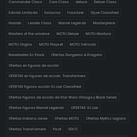
Commander Class
Core Class
deluxe
Deluxe Class
Edición Limitada
Exclusiva
Fossilizer
Gijoe Classified
Haslab
Leader Class
Marvel Legends
Masterpiece
Masters of the universe
MOTU Deluxe
MOTU Montura
MOTU Origins
MOTU Playset
MOTU Vehículo
Novedades En Stock
Ofertas Dungeons & Dragons
Ofertas en figuras de acción
OFERTAS en figuras de acción. Transformers
OFERTAS figuras acción G.I.Joe Classified
Ofertas figuras de acción de Star Wars Vintage y Black Series
Ofertas figuras Marvel Legends
OFERTAS G.I.Joe
Ofertas Indiana Jones
Ofertas MOTU
Ofertas Mythic Legions
Ofertas Transformers
Pack
SDCC