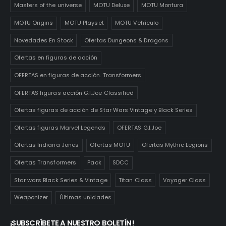
Masters of the universe
MOTU Deluxe
MOTU Montura
MOTU Origins
MOTU Playset
MOTU Vehículo
Novedades En Stock
Ofertas Dungeons & Dragons
Ofertas en figuras de acción
OFERTAS en figuras de acción. Transformers
OFERTAS figuras acción G.I.Joe Classified
Ofertas figuras de acción de Star Wars Vintage y Black Series
Ofertas figuras Marvel Legends
OFERTAS G.I.Joe
Ofertas Indiana Jones
Ofertas MOTU
Ofertas Mythic Legions
Ofertas Transformers
Pack
SDCC
Star wars Black Series & Vintage
Titan Class
Voyager Class
Weaponizer
Últimas unidades
¡SUBSCRÍBETE A NUESTRO BOLETÍN!