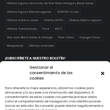
Ofertas figuras de acción de Star Wars Vintage y Black Series
Ofertas figuras Marvel Legends
OFERTAS G.I.Joe
Ofertas Indiana Jones
Ofertas MOTU
Ofertas Mythic Legions
Ofertas Transformers
Pack
SDCC
Star wars Black Series & Vintage
Titan Class
Voyager Class
Weaponizer
Últimas unidades
¡SUBSCRÍBETE A NUESTRO BOLETÍN!
Te mantendrás informado de las novedades y ofertas que
Gestionar el
realmente te interesan. Subscríbete aquí:
consentimiento de las
cookies
Para ofrecerte la mejor experiencia, utilizamos cookies para
almacenar y/o acceder a la información del dispositivo. El
consentimiento de estas cookies nos permite procesar datos
como el comportamiento de navegación o las identificaciones
únicas en este sitio. No consentir, puede afectar negativamente a