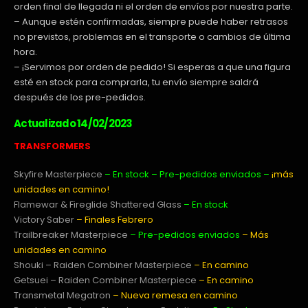
orden final de llegada ni el orden de envíos por nuestra parte.
– Aunque estén confirmadas, siempre puede haber retrasos
no previstos, problemas en el transporte o cambios de última
hora.
– ¡Servimos por orden de pedido! Si esperas a que una figura
esté en stock para comprarla, tu envío siempre saldrá
después de los pre-pedidos.
Actualizado 14/02/2023
TRANSFORMERS
Skyfire Masterpiece
– En stock – Pre-pedidos enviados –
¡más
unidades en camino!
Flamewar & Fireglide Shattered Glass
– En stock
Victory Saber
– Finales Febrero
Trailbreaker Masterpiece
– Pre-pedidos enviados
– Más
unidades en camino
Shouki – Raiden Combiner Masterpiece
– En camino
Getsuei – Raiden Combiner Masterpiece
– En camino
Transmetal Megatron
– Nueva remesa en camino