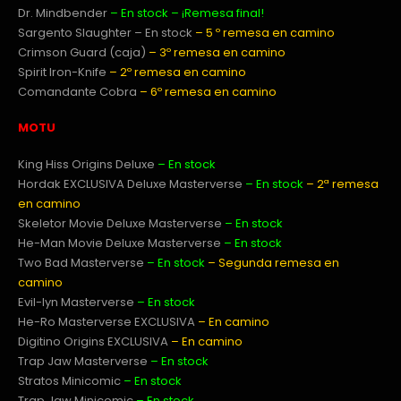
Dr. Mindbender
– En stock – ¡Remesa final!
Sargento Slaughter – En stock
– 5 º remesa en camino
Crimson Guard (caja)
– 3º remesa en camino
Spirit Iron-Knife
– 2º remesa en camino
Comandante Cobra
– 6º remesa en camino
MOTU
King Hiss Origins Deluxe
– En stock
Hordak EXCLUSIVA Deluxe Masterverse
– En stock
– 2ª remesa
en camino
Skeletor Movie Deluxe Masterverse
– En stock
He-Man Movie Deluxe Masterverse
– En stock
Two Bad Masterverse
– En stock
– Segunda remesa en
camino
Evil-lyn Masterverse
– En stock
He-Ro Masterverse EXCLUSIVA
– En camino
Digitino Origins EXCLUSIVA
– En camino
Trap Jaw Masterverse
– En stock
Stratos Minicomic
– En stock
Trap Jaw Minicomic
– En stock