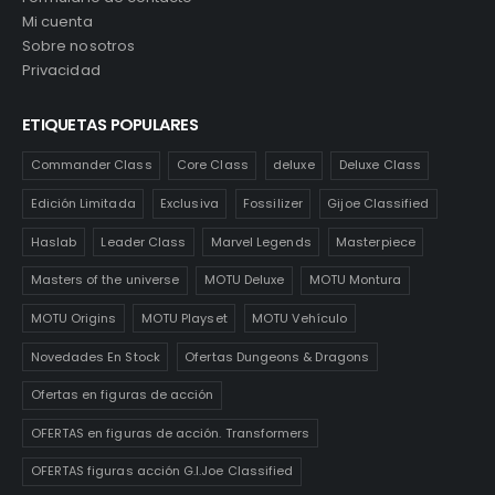
Mi cuenta
Sobre nosotros
Privacidad
ETIQUETAS POPULARES
Commander Class
Core Class
deluxe
Deluxe Class
Edición Limitada
Exclusiva
Fossilizer
Gijoe Classified
Haslab
Leader Class
Marvel Legends
Masterpiece
Masters of the universe
MOTU Deluxe
MOTU Montura
MOTU Origins
MOTU Playset
MOTU Vehículo
Novedades En Stock
Ofertas Dungeons & Dragons
Ofertas en figuras de acción
OFERTAS en figuras de acción. Transformers
OFERTAS figuras acción G.I.Joe Classified